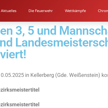
Aktuelles
Die Feuerwehr
Wettkämpfe
Chron
n 3, 5 und Mannscha
und Landesmeistersc
viert!
0.05.2025 in Kellerberg (Gde. Weißenstein) ko
zirksmeistertitel
zirksmeistertitel